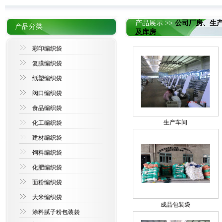
产品展示 >>
公司厂房、生
产品分类
及库房
彩印编织袋
复膜编织袋
纸塑编织袋
阀口编织袋
食品编织袋
生产车间
化工编织袋
建材编织袋
饲料编织袋
化肥编织袋
面粉编织袋
大米编织袋
成品包装袋
涂料腻子粉包装袋