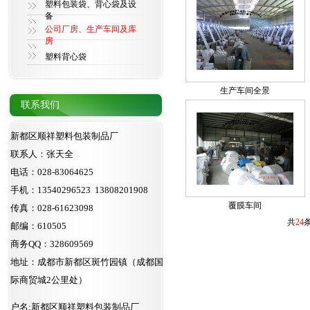
塑料包装袋、背心袋及设
备
公司厂房、生产车间及库
房
塑料背心袋
生产车间全景
联系我们
新都区顺祥塑料包装制品厂
联系人：张天全
电话：028-83064625
手机：13540296523 13808201908
覆膜车间
传真：028-61623098
共
24
邮编：610505
商务QQ：328609569
地址：成都市新都区斑竹园镇（成都国
际商贸城2公里处）
户名:新都区顺祥塑料包装制品厂