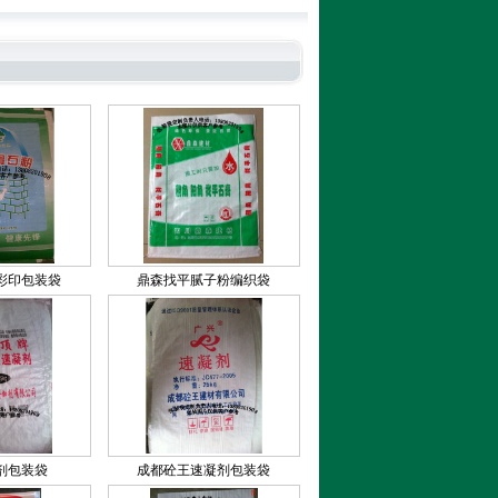
彩印包装袋
鼎森找平腻子粉编织袋
剂包装袋
成都砼王速凝剂包装袋