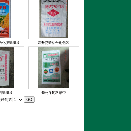
复合化肥编织袋
宏升瓷砖粘合剂包装
饲料编织袋
40公斤饲料彩带
转到第