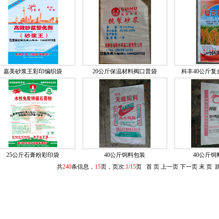
嘉美砂浆王彩印编织袋
20公斤保温材料阀口普袋
科丰40公斤
25公斤石膏粉彩印袋
40公斤饲料包装
40公斤
共
240
条信息，
15
页，页次:
1
/
15
页 首 页 上一页
下一页
末 页
跳