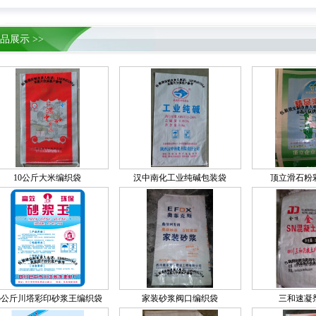
品展示 >>
10公斤大米编织袋
汉中南化工业纯碱包装袋
顶立滑石粉
25公斤川塔彩印砂浆王编织袋
家装砂浆阀口编织袋
三和速凝